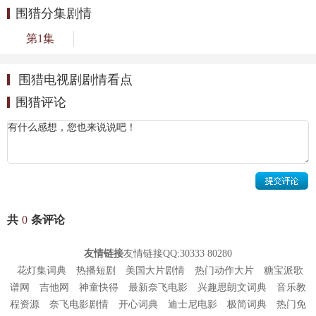
围猎分集剧情
第1集
围猎电视剧剧情看点
围猎评论
共
0
条评论
友情链接
友情链接QQ:30333 80280
花灯集词典
热播短剧
美国大片剧情
热门动作大片
糖宝派歌
谱网
吉他网
神童快得
最新奈飞电影
兴趣思朗文词典
音乐教
程资源
奈飞电影剧情
开心词典
迪士尼电影
极简词典
热门免