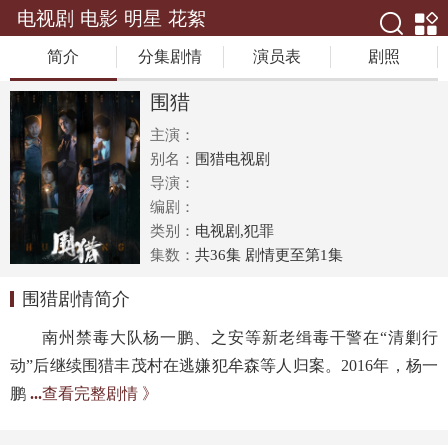
电视剧
电影
明星
花絮
简介
分集剧情
演员表
剧照
围猎
主演：
别名：
围猎电视剧
导演：
编剧：
类别：
电视剧,犯罪
集数：
共36集 剧情更至第1集
围猎剧情简介
南州禁毒大队杨一鹏、之安等新老缉毒干警在“清剿行
动”后继续围猎丰茂村在逃嫌犯牟森等人归案。2016年，杨一
鹏
...
查看完整剧情 》