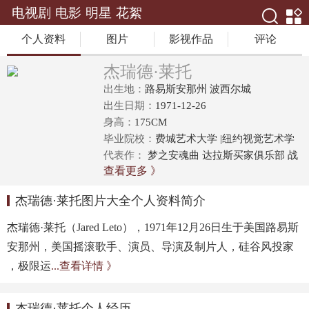
电视剧
电影
明星
花絮
个人资料
图片
影视作品
评论
杰瑞德·莱托
出生地：
路易斯安那州 波西尔城
出生日期：
1971-12-26
身高：
175CM
毕业院校：
费城艺术大学 |纽约视觉艺术学
院
代表作：
梦之安魂曲 达拉斯买家俱乐部 战
查看更多 》
争之王
杰瑞德·莱托图片大全个人资料简介
杰瑞德·莱托（Jared Leto），1971年12月26日生于美国路易斯
安那州，美国摇滚歌手、演员、导演及制片人，硅谷风投家
，极限运
...查看详情 》
杰瑞德·莱托个人经历