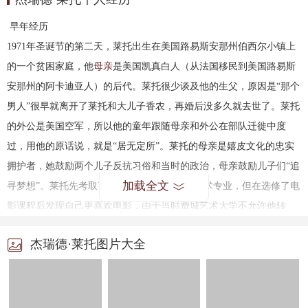
早年经历
1971
年圣诞节的第二天，莱托出生在美国路易斯安那州伯西尔小镇上
的一个贫困家庭，他
母亲
是美国凯真白人（从法国移民到美国路易斯
安那州的阿卡迪亚人）的后代。莱托很少谈及他的生父，原因是“那个
男人”很早就离开了莱托和大儿子香农，再婚后没多久就去世了。莱托
的外公是美国空军，所以他的童年跟随母亲和外公在部队迁徙中度
过，用他的原话说，就是“居无定所”。莱托的母亲是嬉皮文化的忠实
拥护者，她鼓励两个儿子反抗习俗和当时的政治，母亲鼓励儿子们“追
加载全文
寻梦想”。莱托先考取了费城艺术
大学
的视觉艺术专业，但在选修了电
影课程后发现自己更喜欢电影，由于当时费城艺术大学不允许他转
系，他只好又重新申请了另一所大学：纽约视觉艺术学院（
）的导
SVA
杰瑞德·莱托图片大全
演摄影系，在纽约视觉艺术学院就读期间，莱托接触了大量纽约视觉
艺术先锋人物，为了缴纳学费，他不得不做模特、同时在俄罗斯人的
餐厅打零工，
年，莱托希望更早投入电影行业，同时也因为厌倦
1991
了身边同学吸毒成风的生活，办理退学后，怀揣几百块钱，背着双肩