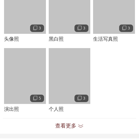
包，一路搭便车从纽约来到了洛杉矶。刚开始的闯荡洛杉矶的生活并
不顺利，莱托睡过马路，合租过小公寓，几个月后终于获得出镜机
会，开始了演艺生涯。
年莱托出演了青春片《我所谓的生活》
1993
3
3
3
（
），女主角是克莱尔·丹妮斯，这部剧虽然提前被
My So-Called Life
头像照
黑白照
生活写真照
砍，但却在一代美国人心中留下深刻的青春印象，并影响了当时一大
批青少年的审美 。此后莱托片约不断，但他不愿公司将自己塑造成
美国青春偶像甜心，于是拒绝了当时的热门片约，转而接拍了欧洲小
众的独立文艺片。
年
杰瑞德莱托
和哥哥
共同组建的摇
1998
Shannon Leto
滚乐队三十秒上火星
得到了与唱片公司签约的机
30 Seco
nds To Mars
会，由于当时缺乏经验，没有请律师审查合约，同时也因资历浅显，
5
3
缺乏谈判筹码，俩人当即仓促签约，这为
年唱片公司以违约为借
2009
演出照
个人照
口起诉乐队要求赔偿巨额违约金而埋下祸根 。
演艺经历
查看更多
在莱托成为
“
秒上火星”乐队主唱之前，他曾短暂地出现在一些电视
30
剧集里，这其中就包括他同克莱尔·丹尼斯一起出演《我所谓的生