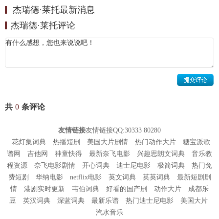
杰瑞德·莱托最新消息
活》。虽然他后来出演了《搏击俱乐部》和《美国精神病人》等名
杰瑞德·莱托评论
片，但他真正意义上的大银幕处女作是
年一部叫做《恋爱编织
1995
梦》的温情家庭片 。
1998
年，莱托和他的哥哥
组成“三十秒上火星”摇滚乐队。
Shannon Leto
1999
年，与小罗伯特·唐尼合作拍摄短片《
》出演一位
Black and White
同性恋教师
与唐尼饰演的角色相恋。同年，客串由大卫·芬奇执
Casey
导，布拉德·皮特、爱德华·诺顿合演的《搏击俱乐部》，片中饰演
共
0
条评论
。
Angel Face
2000
年，参演《日落大道》饰演
。
Glen Walker
友情链接
友情链接QQ:30333 80280
2002
年，再度与导演大卫·芬奇合作，客串影星
朱迪福斯特
主演的惊悚
花灯集词典
热播短剧
美国大片剧情
热门动作大片
糖宝派歌
谱网
吉他网
神童快得
最新奈飞电影
兴趣思朗文词典
音乐教
片《战栗空间》。同年还与科林·法瑞尔合作，客串惊悚动作片《狙击
程资源
奈飞电影剧情
开心词典
迪士尼电影
极简词典
热门免
电话亭》，饰演科林·法瑞尔扮演的公关的客户，一位名叫
的明
Bobby
费短剧
华纳电影
netflix电影
英文词典
英英词典
最新短剧剧
星，但其戏份在院线公映的版本中被最终删除。同年，历经在洛杉矶
情
港剧实时更新
韦伯词典
好看的国产剧
动作大片
成都乐
各餐厅酒吧赶场驻唱四年之后，莱托的“三十秒上火星”摇滚乐队与维
豆
英汉词典
深蓝词典
最新乐谱
热门迪士尼电影
美国大片
京唱片签约，同年发行了第一张同名专辑《
秒上火星》。莱托并不
30
汽水音乐