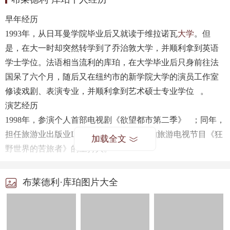
早年经历
1993
年，从日耳曼学院毕业后又就读于维拉诺瓦
大学
。但
是，在大一时却突然转学到了乔治敦大学，并顺利拿到英语
学士学位。法语相当流利的库珀，在大学毕业后只身前往法
国呆了六个月，随后又在纽约市的新学院大学的演员工作室
修读戏剧、表演专业，并顺利拿到艺术硕士专业学位
。
演艺经历
1998
年，参演个人首部电视剧《欲望都市第二季》
；同年，
担任旅游业出版业
Lo
nely Planet
公司制作的旅游电视节目《狂
加载全文
野世界的苦旅者》的主持人。
2001
年，参演个人首部电影《哈啦夏令营》
；同年，与詹妮
弗
·
加纳、朗
·
瑞弗金等联合参演动作悬疑剧《双面女间谍第一
布莱德利·库珀图片大全
季》
。
2002
年，由其参演的电视剧《双面女间谍第二季》首
播。
2003
年，参演电视剧《双面女间谍第三季》。
2005
年，在爱情喜剧电影《婚礼傲客》中饰演女主角骄傲而