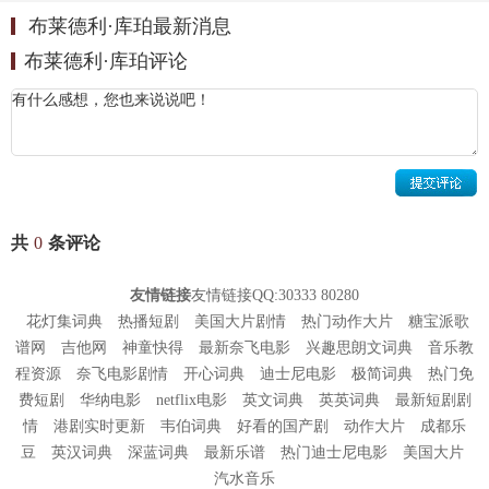
，凭借该片入围第
13
届青少年选择奖最佳剧情电影男演员
布莱德利·库珀最新消息
奖；
5
月
26
日，由其主演的电影《宿醉
2
》上映
；同年，入围
布莱德利·库珀评论
第
37
届人民选择奖最受欢迎动作明星奖。
2012
年
8
月
22
日，与戴克斯
·
夏普德、克里斯汀
·
贝尔联袂主演
的爱情喜剧电影《逃脱》上映
；
9
月
7
日，与奥利维亚
·
王尔
德、佐伊
·
索尔达娜联合主演的剧情电影《妙笔生花》上映，
他在片中饰演有抱负但野心勃勃的年轻作家罗里
·
詹森
，凭
共
0
条评论
借该片入围第
15
届青少年选择奖最佳剧情电影男演员奖；同
年，入围第
38
届人民选择奖最受欢迎喜剧片男演员奖。
友情链接
友情链接QQ:30333 80280
2013
年，为科幻动作电影《银河护卫队》中的
“
火箭浣熊
”
献
花灯集词典
热播短剧
美国大片剧情
热门动作大片
糖宝派歌
声；
3
月
29
日，与瑞恩
·
高斯林合作主演的犯罪电影《松林
谱网
吉他网
神童快得
最新奈飞电影
兴趣思朗文词典
音乐教
程资源
奈飞电影剧情
开心词典
迪士尼电影
极简词典
热门免
外》上映，他在片中饰演初出茅庐的菜鸟警察艾弗里
；
5
月
费短剧
华纳电影
netflix电影
英文词典
英英词典
最新短剧剧
23
日，由其主演的电影《宿醉
3
》上映
；
12
月
25
日，与克里
情
港剧实时更新
韦伯词典
好看的国产剧
动作大片
成都乐
斯蒂安
·
贝尔、詹妮弗
·
劳伦斯等联合出演的爱情惊悚电影《美
豆
英汉词典
深蓝词典
最新乐谱
热门迪士尼电影
美国大片
国骗局》上映，他在片中饰演志向远大的警察，梦想将贪腐
汽水音乐