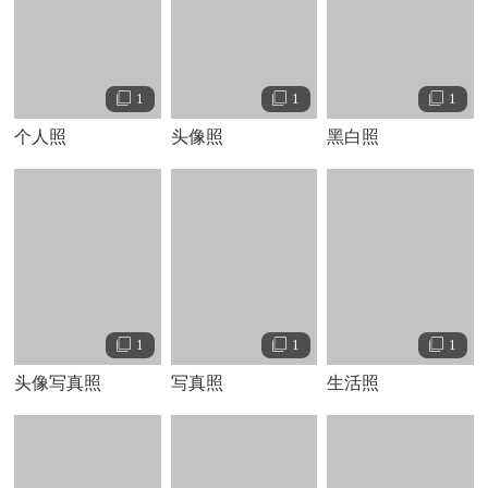
愚蠢的前男友
；同年，与尼古拉斯
·
布兰登共同主演电视剧
《厨房秘事》
；
9
月
25
日，由其参演的电视剧《双面女间谍
第五季》播出。
1
1
1
2006
年，与马修
·
麦康纳等联合出演爱情喜剧电影《赖家王老
五》；同年，与茱莉亚
·
罗伯兹、保罗
·
路德登上百老汇舞台主
个人照
头像照
黑白照
演了舞台剧《雨落三天》。
2007
年，参演电视剧《整容室第
五季》
。
2008
年，与莱丝莉
·
比伯合作主演的恐怖电影《午夜食人列
车》上映，他在片中饰演为求拍摄到震撼性作品，每晚穿梭
于纽约街头的阴暗角落的摄影师里昂
·
考夫曼；
9
月
4
日，与桑
德拉
·
布洛克合作主演的爱情喜剧电影《关于史蒂夫的一切》
上映，他在片中饰演英俊潇洒的新闻社摄影师史蒂夫
1
1
；
12
1
月
17
日，与金
·
凯瑞、佐伊
·
丹斯切尔联合主演的爱情喜剧电影
头像写真照
写真照
生活照
《好好先生》上映
。
2009
年
2
月
6
日，与金妮弗
·
古德温、詹妮弗
·
安妮斯顿等联合出
演的爱情喜剧电影《他其实没那么喜欢你》上映
；
6
月
5
日，