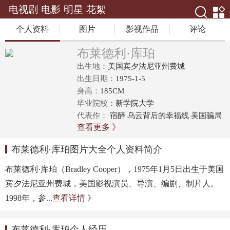
电视剧
电影
明星
花絮
个人资料
图片
影视作品
评论
布莱德利·库珀
出生地：
美国宾夕法尼亚州费城
出生日期：
1975-1-5
身高：
185CM
毕业院校：
新学院大学
代表作：
宿醉 乌云背后的幸福线 美国骗局
查看更多 》
银河护卫队 美国狙击手
布莱德利·库珀图片大全个人资料简介
布莱德利·库珀（Bradley Cooper），1975年1月5日出生于美国
宾夕法尼亚州费城，美国影视演员、导演、编剧、制片人。
1998年，参
...查看详情 》
布莱德利·库珀个人经历