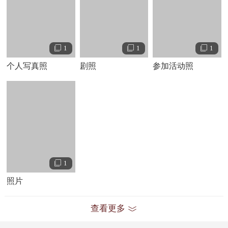
与艾德
·
赫尔姆斯、扎克
·
加利费安纳基斯等联合主演的喜剧电
影《宿醉》上映，他在片中饰演与斯图、
艾伦
、道格一起自
驾游到了赌城拉斯维加斯的菲尔
，凭借该片入围第
11
届青少
年选择奖最佳夏日电影男星奖、第
19
届
MTV
电影奖最佳喜剧
1
1
1
表演奖；同年，与海登
·
克里斯滕森、娜塔莉
·
波特曼等联袂出
个人写真照
剧照
参加活动照
演爱情电影《纽约，
我爱你
》。
2010
年
2
月，与朱莉娅
·
罗伯茨联袂出演的爱情喜剧电影《情
人节》上映；同年，与詹妮弗
·
劳伦斯出演爱情喜剧电影《乌
云背后的幸福线》，在片中饰演患有精神病的历史老师派特
·
索利塔诺
，他凭借该片入围第
66
届英国电影学院奖最佳男主
角奖
、第
85
届奥斯卡金像奖最佳男主角奖
，获得
MTV
电影
奖最佳男演员奖
；
6
月
11
日，与连姆
·
尼森共同主演的动作冒
1
险电影《天龙特工队》上映，他在片中饰演四人组中的
“
军
照片
师
”
脸谱
。
2011
年，与罗伯特
·
德尼罗共同主演的剧情电影《永无止境》
查看更多
上映，他在片中饰演穷困潦倒并且木讷笨拙的作家埃迪
·
莫拉