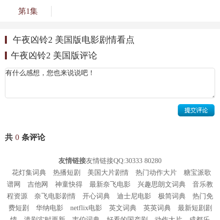
第1集
午夜凶铃2 美国版电影剧情看点
午夜凶铃2 美国版评论
共
0
条评论
友情链接
友情链接QQ:30333 80280
花灯集词典
热播短剧
美国大片剧情
热门动作大片
糖宝派歌
谱网
吉他网
神童快得
最新奈飞电影
兴趣思朗文词典
音乐教
程资源
奈飞电影剧情
开心词典
迪士尼电影
极简词典
热门免
费短剧
华纳电影
netflix电影
英文词典
英英词典
最新短剧剧
情
港剧实时更新
韦伯词典
好看的国产剧
动作大片
成都乐