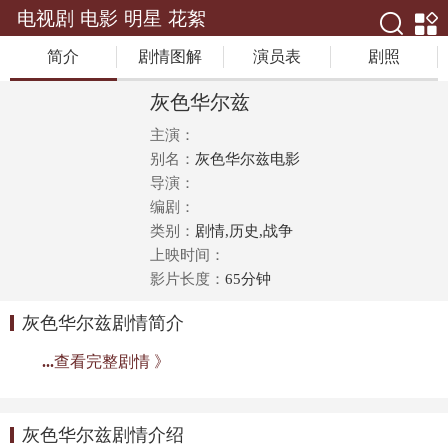
电视剧
电影
明星
花絮
简介
剧情图解
演员表
剧照
灰色华尔兹
主演：
别名：
灰色华尔兹电影
导演：
编剧：
类别：
剧情,历史,战争
上映时间：
影片长度：
65分钟
灰色华尔兹剧情简介
...
查看完整剧情 》
灰色华尔兹剧情介绍