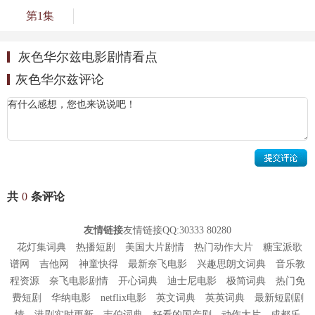
第1集
灰色华尔兹电影剧情看点
灰色华尔兹评论
共
0
条评论
友情链接
友情链接QQ:30333 80280
花灯集词典
热播短剧
美国大片剧情
热门动作大片
糖宝派歌
谱网
吉他网
神童快得
最新奈飞电影
兴趣思朗文词典
音乐教
程资源
奈飞电影剧情
开心词典
迪士尼电影
极简词典
热门免
费短剧
华纳电影
netflix电影
英文词典
英英词典
最新短剧剧
情
港剧实时更新
韦伯词典
好看的国产剧
动作大片
成都乐