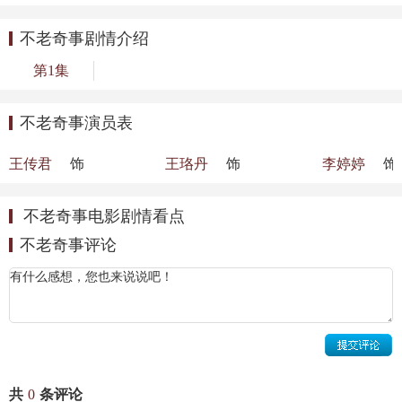
不老奇事剧情介绍
第1集
不老奇事演员表
郭小鲁
苏凌芳
丁萌萌
王传君
饰
王珞丹
饰
李婷婷
饰
不老奇事电影剧情看点
不老奇事评论
共
0
条评论