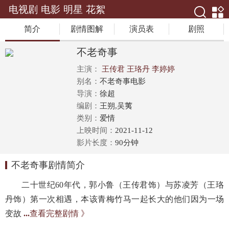
电视剧
电影
明星
花絮
简介
剧情图解
演员表
剧照
不老奇事
主演：
王传君
王珞丹
李婷婷
别名：
不老奇事电影
导演：
徐超
编剧：
王朔,吴荑
类别：
爱情
上映时间：
2021-11-12
影片长度：
90分钟
不老奇事剧情简介
二十世纪60年代，郭小鲁（王传君饰）与苏凌芳（王珞
丹饰）第一次相遇，本该青梅竹马一起长大的他们因为一场
变故
...
查看完整剧情 》