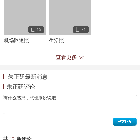
THX with LOVE”巡演首站。
6月2日和16日，与NINE PERCENT参与录制的综艺节目
《快乐大本营》在湖南卫视播出；6月15日，其出镜的纪录片
15
31
《NINEPERCENT花路之旅》在爱奇艺首播；6月21日，随乐
机场路透照
生活照
华七子NEXT推出组合首张音乐专辑《THE FIRST》第一辑；
6月22日，与NINE PERCENT参与录制的综艺节目《奔跑吧第
查看更多
二季》在浙江卫视播出；此外，他还与
吴宣仪
、
周艺轩
合作
主演了爱情电影《初恋的滋味》；7月18日，随乐华七子
朱正廷最新消息
NEXT推出组合首张音乐专辑《THE FIRST》第二辑；之后，
朱正廷评论
担任爱奇艺综艺节目《奇妙的食光》的固定嘉宾；
8月17日，随乐华七子NEXT推出组合首张音乐专辑
《THE FIRST》第三辑；8月19日，随乐华七子NEXT获得亚
洲新歌榜年度盛典年度最具人气组合奖；8月23日，随NINE
PERCENT入围全球华人歌曲排行榜年度最受欢迎乐队及组合
奖；11月20日，随NINE PERCENT推出组合首张音乐专辑
共
12
条评论