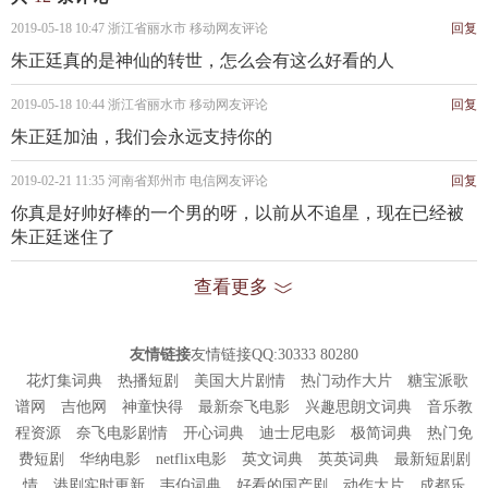
《TO THE NINES》，收录了包括《创新者》、《了不起的
2019-05-18 10:47 浙江省丽水市 移动网友评论
回复
9%》等在内的7首歌曲；11月29日，随乐华七子NEXT获得亚
朱正廷真的是神仙的转世，怎么会有这么好看的人
洲音乐盛典年度最具影响力男团奖。
2019-05-18 10:44 浙江省丽水市 移动网友评论
回复
朱正廷加油，我们会永远支持你的
朱正廷个人资料简介 朱正廷生活照
2019-02-21 11:35 河南省郑州市 电信网友评论
回复
朱正廷媒体评价：
你真是好帅好棒的一个男的呀，以前从不追星，现在已经被
朱正廷有着扎实的舞蹈功底，跳起舞来收放自如。他有
朱正廷迷住了
着八块腹肌，肤白且气质佳，就连素颜皮肤也是那么通透白
查看更多
净，再加上跳舞时的身姿，他也因此被称作为“人间仙子”。
在《偶像练习生》中，朱正廷有着很棒的表现。在《时尚芭
莎》一组写真中，朱正廷青春灵动、率性自由，在镜头前展
友情链接
友情链接QQ:30333 80280
现出不一样的自己。他戴眼镜显得文艺范儿十足，穿着白衬
花灯集词典
热播短剧
美国大片剧情
热门动作大片
糖宝派歌
谱网
吉他网
神童快得
最新奈飞电影
兴趣思朗文词典
音乐教
衫显得很商务，很有英伦范儿，妥妥的衣架子，而这样气质
程资源
奈飞电影剧情
开心词典
迪士尼电影
极简词典
热门免
出众的外表则非常引人注目。此外，在《偶像练习生》日常
费短剧
华纳电影
netflix电影
英文词典
英英词典
最新短剧剧
生活花絮中，展现了朱正廷温柔、爱操心的一面（新浪、凤
情
港剧实时更新
韦伯词典
好看的国产剧
动作大片
成都乐