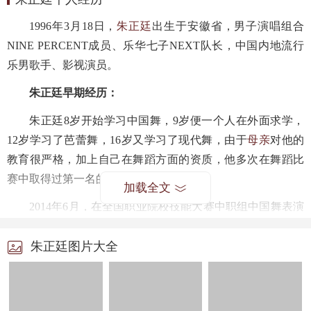
1996年3月18日，
朱正廷
出生于安徽省，男子演唱组合
NINE PERCENT成员、乐华七子NEXT队长，中国内地流行
乐男歌手、影视演员。
朱正廷早期经历：
朱正廷8岁开始学习中国舞，9岁便一个人在外面求学，
12岁学习了芭蕾舞，16岁又学习了现代舞，由于
母亲
对他的
教育很严格，加上自己在舞蹈方面的资质，他多次在舞蹈比
赛中取得过第一名的成绩。
加载全文
2014年6月，在全国职业院校技能大赛中职组中国舞表演
比赛中获得个人一等奖；9月，以中国舞专业第一的成绩被上
朱正廷图片大全
海戏剧学院录取；同年，朱正廷凭借个人舞蹈表演《思思雨
落》获得上海戏剧学院舞蹈学院“兴全杯”学生剧目舞蹈比赛
一等奖，也是唯一获奖的大一生；
大学
期间，他在某次期中
考试前，一小时内就学会了别人一学期所学的东西。