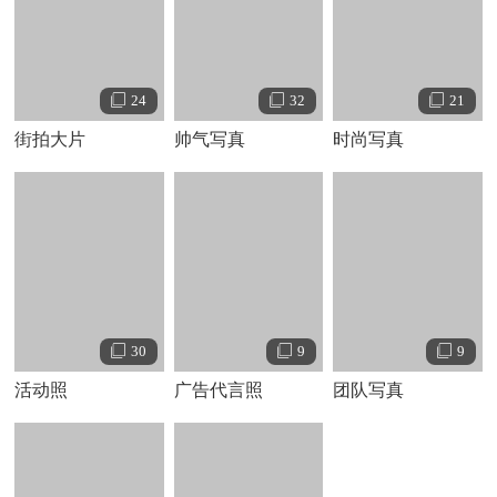
朱正廷个人资料简介 朱正廷早期经历及写真
24
32
21
朱正廷演艺经历：
街拍大片
帅气写真
时尚写真
2015年，朱正廷成为乐华娱乐的练习生。
2017年3月9日，参加Mnet有线电视台音乐节目《M！
Countdown》；4月，参加韩国Mnet有线电视台音乐选秀节目
《Produce 101 第二季》，最终取得了第51名的成绩。
2018年1月，参加爱奇艺偶像男团竞演养成类真人秀节目
《偶像练习生》，在首轮才艺考核中，获得了A等评价；2月3
30
9
9
日，其参与录制的综艺节目《快乐大本营》；4月6日，在
活动照
广告代言照
团队写真
《偶像练习生》总决赛中，以11938796票排名第六，与
蔡徐
坤
、
陈立农
、
范丞丞
、
黄明昊
、
林彦俊
、
王子异
、小鬼和
尤
长靖
组成男子演唱组合NINE PERCENT，并正式出道；5月5
日，随NINE PERCENT在上海举行“FAN MEETING TOUR-