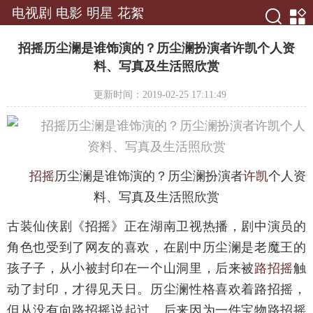
电视剧
电影
明星
花絮
招摇历尘澜是谁饰演的？历尘澜扮演者许凯个人资
料、写真及生活照欣赏
更新时间：2019-02-25 17:11:49
招摇
历尘澜是谁饰演的？历尘澜扮演者
许凯
个人资
料、写真及生活照欣赏
古装仙侠剧《招摇》正在湖南卫视热播，剧中演员的
角色也受到了网友的喜欢，在剧中历尘澜是老魔王的
孩子子，从小被封印在一个山洞里，后来被
路招摇
触
动了封印，才得见天日。历尘澜性格喜欢着路招摇，
但从没有向路招摇说起过。后来因为一件宝物路招摇