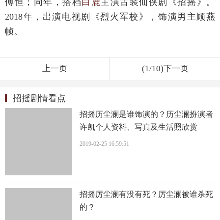
傅恒；同年，搭档
白鹿
主演古装仙侠剧《招摇》。
2018年，出演电视剧《烈火军校》，饰演男主顾燕
帧。
上一页
(1/10)下一页
招摇剧情看点
招摇历尘澜是谁饰演的？历尘澜扮演者
许凯个人资料、写真及生活照欣赏
2019-02-25 16:59:51
招摇厉尘澜有没有死？厉尘澜被谁杀死
的？