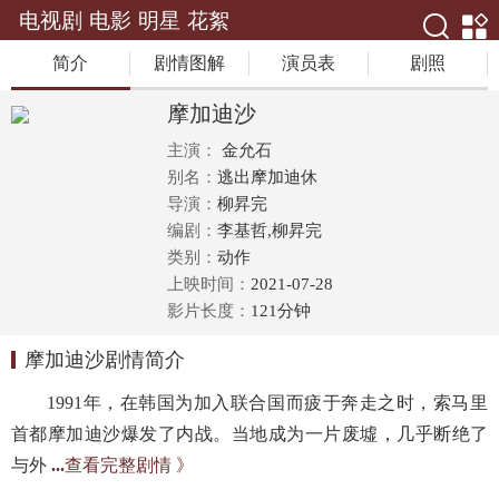
电视剧
电影
明星
花絮
简介
剧情图解
演员表
剧照
摩加迪沙
主演：
金允石
别名：
逃出摩加迪休
导演：
柳昇完
编剧：
李基哲,柳昇完
类别：
动作
上映时间：
2021-07-28
影片长度：
121分钟
摩加迪沙剧情简介
1991年，在韩国为加入联合国而疲于奔走之时，索马里
首都摩加迪沙爆发了内战。当地成为一片废墟，几乎断绝了
与外
...
查看完整剧情 》