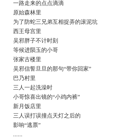
一路走来的点点滴滴
原始森林里
为了防蛇三兄弟互相捉弄的滚泥坑
西王母宫里
吴邪胖子不计时刻
等候进陨玉的小哥
张家古楼里
吴邪信誓旦旦的那句“带你回家”
巴乃村里
三人一起洗澡时
小哥惊喜出镜的“小鸡内裤”
新月饭店里
三人误打误撞点天灯之后的
影响“逃票”
......