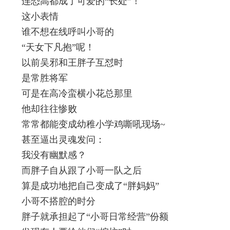
连恐高都成了可爱的“长处”！
这小表情
谁不想在线呼叫小哥的
“天女下凡抱”呢！
以前吴邪和王胖子互怼时
是常胜将军
可是在高冷蛮横小花总那里
他却往往惨败
常常都能变成幼稚小学鸡嘶吼现场~
甚至逼出灵魂发问：
我没有幽默感？
而胖子自从跟了小哥一队之后
算是成功地把自己变成了“胖妈妈”
小哥不搭腔的时分
胖子就承担起了“小哥日常经营”份额