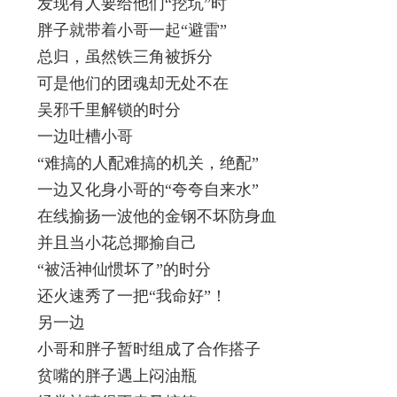
发现有人要给他们“挖坑”时
胖子就带着小哥一起“避雷”
总归，虽然铁三角被拆分
可是他们的团魂却无处不在
吴邪千里解锁的时分
一边吐槽小哥
“难搞的人配难搞的机关，绝配”
一边又化身小哥的“夸夸自来水”
在线揄扬一波他的金钢不坏防身血
并且当小花总揶揄自己
“被活神仙惯坏了”的时分
还火速秀了一把“我命好”！
另一边
小哥和胖子暂时组成了合作搭子
贫嘴的胖子遇上闷油瓶