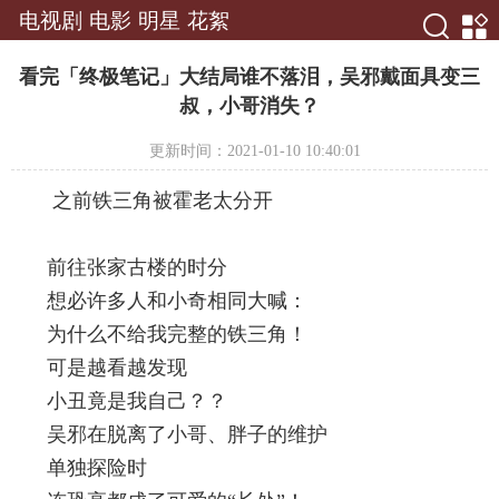
电视剧
电影
明星
花絮
看完「终极笔记」大结局谁不落泪，吴邪戴面具变三
叔，小哥消失？
更新时间：2021-01-10 10:40:01
之前铁三角被霍老太分开
前往张家古楼的时分
想必许多人和小奇相同大喊：
为什么不给我完整的铁三角！
可是越看越发现
小丑竟是我自己？？
吴邪在脱离了小哥、胖子的维护
单独探险时