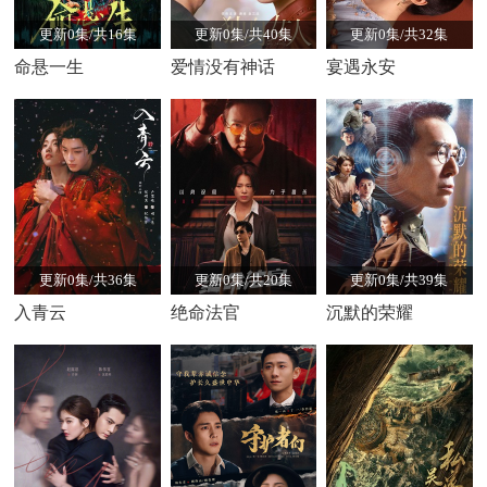
更新0集/共16集
更新0集/共40集
更新0集/共32集
命悬一生
爱情没有神话
宴遇永安
更新0集/共36集
更新0集/共20集
更新0集/共39集
入青云
绝命法官
沉默的荣耀