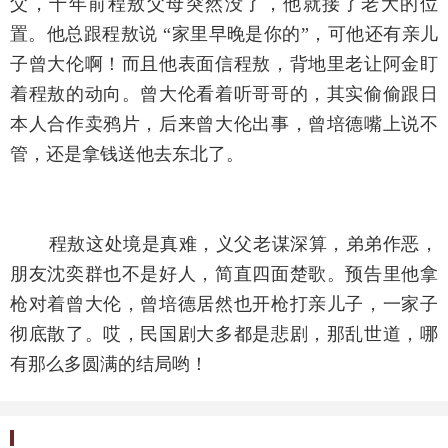
父，十年前程敖父母突然没了，他就接了老大的位
置。他总跟程敖说 “家里早晚是你的”，可他还有亲儿
子曾大伦啊！而且他表面信程敖，背地里老让阿金盯
着程敖的动向。曾大伦看着听哥哥的，其实偷偷跟日
本人合作卖鸦片，后来曾大伦出事，曾培德嘴上说不
管，还是拿钱送他去东北了。
程敖这处境是真难，义父老谋深算，弟弟作恶，
朋友沈奕群也不是好人，简直四面楚歌。预告里他拿
枪对着曾大伦，曾培德居然也开枪打亲儿子，一家子
彻底散了。哎，民国剧大多都是悲剧，那乱世道，哪
有那么多圆满的结局哟！