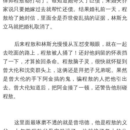
律师程敖都打动了。谁知道她哥欠了巨债，未婚夫乔
家说只要她嫁过去就帮忙还债。结果婚礼前一天，程
敖给了她封信，里面全是乔世俊乱搞的证据，林斯允
立马就把婚礼取消了。
后来程敖和林斯允慢慢从互怼变顺眼，就在一起
去吃面的路上，程敖被人捅了！还好他妈留的怀表挡
了一下，才算捡回条命。程敖脑子灵，很快就怀疑到
曾大伦和沈奕群头上，这俩还是拜把子兄弟呢。果然
是曾大伦的手下阿金搞的鬼，骗程敖的人把他引出
去。曾大伦知道后，把阿金揍了一顿，还警告他别碰
程敖。
这里面最琢磨不透的就是曾培德，他是程敖的义